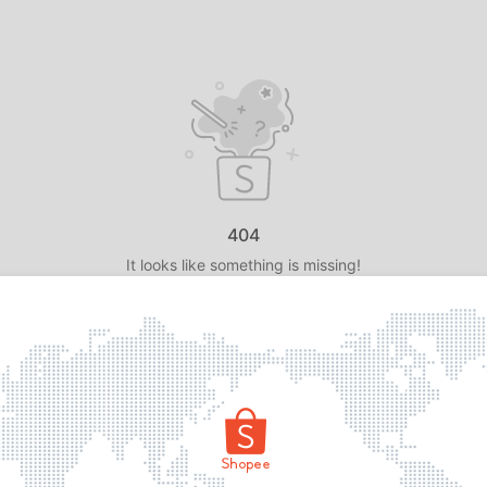
404
It looks like something is missing!
Retornar à Página Principal