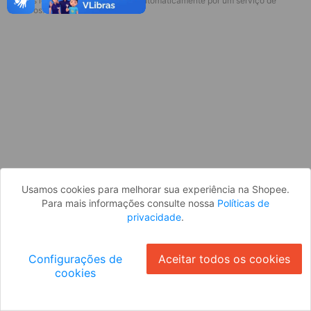
* Esses idiomas serão traduzidos automaticamente por um serviço de
Desculpe, algo deu errado. Faça login
terceiros.
e tente novamente, ou volte para a
página inicial.
Entrar
Voltar à Página Inicial
Usamos cookies para melhorar sua experiência na Shopee.
Para mais informações consulte nossa
Políticas de
privacidade
.
Configurações de
Aceitar todos os cookies
cookies
Ok
ID: 60739f7df91-78b2-49ec-bfb8-119c566c77cb