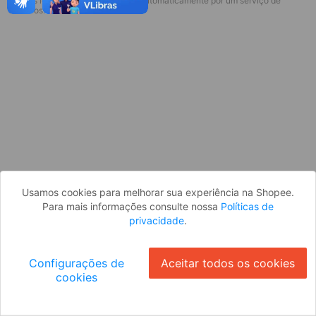
* Esses idiomas serão traduzidos automaticamente por um serviço de
Desculpe, algo deu errado. Faça login
terceiros.
e tente novamente, ou volte para a
página inicial.
Entrar
Voltar à Página Inicial
Usamos cookies para melhorar sua experiência na Shopee.
Para mais informações consulte nossa
Políticas de
privacidade
.
Configurações de
Aceitar todos os cookies
cookies
Ok
ID: 7777947f76a-c34e-461d-9951-d58e2d8660b6