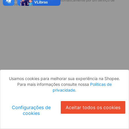
* Esses idiomas serão traduzidos automaticamente por um serviço de
Desculpe, algo deu errado. Faça login
terceiros.
e tente novamente, ou volte para a
página inicial.
Entrar
Voltar à Página Inicial
Usamos cookies para melhorar sua experiência na Shopee.
Para mais informações consulte nossa
Políticas de
privacidade
.
Configurações de
Aceitar todos os cookies
cookies
Ok
ID: 9212f896062-b0b3-45ba-a0e7-7545e5c9d56f