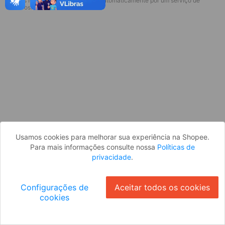
* Esses idiomas serão traduzidos automaticamente por um serviço de
Desculpe, algo deu errado. Faça login
terceiros.
e tente novamente, ou volte para a
página inicial.
Entrar
Voltar à Página Inicial
Usamos cookies para melhorar sua experiência na Shopee.
Para mais informações consulte nossa
Políticas de
privacidade
.
Configurações de
Aceitar todos os cookies
cookies
Ok
ID: 352f77b594f-39b5-40f0-bd26-0b3b298f31ab