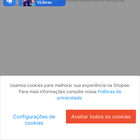
* Esses idiomas serão traduzidos automaticamente por um serviço de
Desculpe, algo deu errado. Faça login
terceiros.
e tente novamente, ou volte para a
página inicial.
Entrar
Voltar à Página Inicial
Usamos cookies para melhorar sua experiência na Shopee.
Para mais informações consulte nossa
Políticas de
privacidade
.
Configurações de
Aceitar todos os cookies
cookies
Ok
ID: 50288c17be6-5d74-45fa-800f-d63b355c0f7e