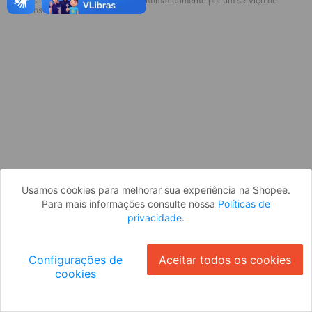
* Esses idiomas serão traduzidos automaticamente por um serviço de
Desculpe, algo deu errado. Faça login
terceiros.
e tente novamente, ou volte para a
página inicial.
Entrar
Voltar à Página Inicial
Usamos cookies para melhorar sua experiência na Shopee.
Para mais informações consulte nossa
Políticas de
privacidade
.
Configurações de
Aceitar todos os cookies
cookies
Ok
ID: 2745a1649a3-aac8-4b2d-bca4-9d65ad137240