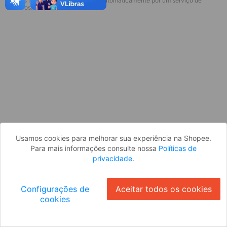
* Esses idiomas serão traduzidos automaticamente por um serviço de
Desculpe, algo deu errado. Faça login
terceiros.
e tente novamente, ou volte para a
página inicial.
Entrar
Voltar à Página Inicial
Usamos cookies para melhorar sua experiência na Shopee.
Para mais informações consulte nossa
Políticas de
privacidade
.
Configurações de
Aceitar todos os cookies
cookies
Ok
ID: 713eedea19b-e966-4b4c-896f-879c3d58575b