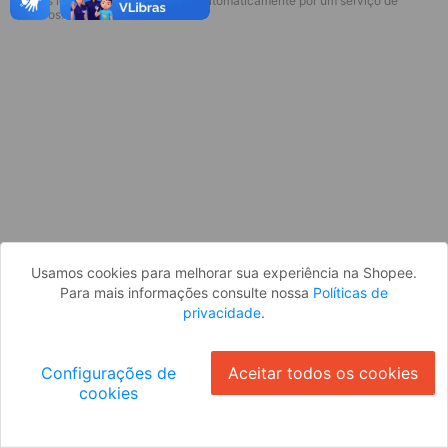
* Esses idiomas serão traduzidos automaticamente por um serviço de
Desculpe, algo deu errado. Faça login
terceiros.
e tente novamente, ou volte para a
página inicial.
Entrar
Voltar à Página Inicial
Usamos cookies para melhorar sua experiência na Shopee.
Para mais informações consulte nossa
Políticas de
privacidade
.
Configurações de
Aceitar todos os cookies
cookies
Ok
ID: 2843c7350ee-9ff2-4182-9b0b-39fc207d0833