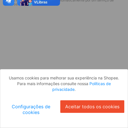
* Esses idiomas serão traduzidos automaticamente por um serviço de
Desculpe, algo deu errado. Faça login
terceiros.
e tente novamente, ou volte para a
página inicial.
Entrar
Voltar à Página Inicial
Usamos cookies para melhorar sua experiência na Shopee.
Para mais informações consulte nossa
Políticas de
privacidade
.
Configurações de
Aceitar todos os cookies
cookies
Ok
ID: 3802738cf2b-9d60-433c-8cde-f29dceaf2318