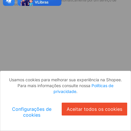
* Esses idiomas serão traduzidos automaticamente por um serviço de
Desculpe, algo deu errado. Faça login
terceiros.
e tente novamente, ou volte para a
página inicial.
Entrar
Voltar à Página Inicial
Usamos cookies para melhorar sua experiência na Shopee.
Para mais informações consulte nossa
Políticas de
privacidade
.
Configurações de
Aceitar todos os cookies
cookies
Ok
ID: 9437e4f8b6a-695f-4fbc-9320-2bae90dc9949