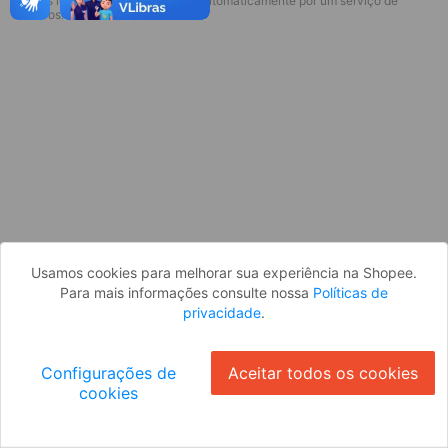
* Esses idiomas serão traduzidos automaticamente por um serviço de
Desculpe, algo deu errado. Faça login
terceiros.
e tente novamente, ou volte para a
página inicial.
Entrar
Voltar à Página Inicial
Usamos cookies para melhorar sua experiência na Shopee.
Para mais informações consulte nossa
Políticas de
privacidade
.
Configurações de
Aceitar todos os cookies
cookies
Ok
ID: 7062d48c96d-e9b2-487b-a8d6-a8a6fa918619