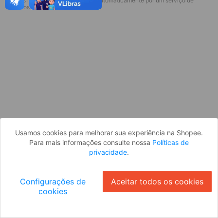
* Esses idiomas serão traduzidos automaticamente por um serviço de
Desculpe, algo deu errado. Faça login
terceiros.
e tente novamente, ou volte para a
página inicial.
Entrar
Voltar à Página Inicial
Usamos cookies para melhorar sua experiência na Shopee.
Para mais informações consulte nossa
Políticas de
privacidade
.
Configurações de
Aceitar todos os cookies
cookies
Ok
ID: 170d3671113-7694-4859-9dc0-b82d0c30c9da