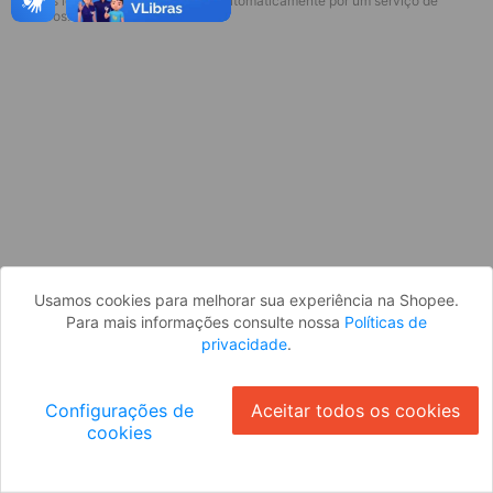
* Esses idiomas serão traduzidos automaticamente por um serviço de
Desculpe, algo deu errado. Faça login
terceiros.
e tente novamente, ou volte para a
página inicial.
Entrar
Voltar à Página Inicial
Usamos cookies para melhorar sua experiência na Shopee.
Para mais informações consulte nossa
Políticas de
privacidade
.
Configurações de
Aceitar todos os cookies
cookies
Ok
ID: 753c5efbefb-b085-4d2e-8ca4-ba0b8077e8e1