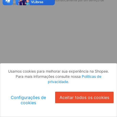
* Esses idiomas serão traduzidos automaticamente por um serviço de
Desculpe, algo deu errado. Faça login
terceiros.
e tente novamente, ou volte para a
página inicial.
Entrar
Voltar à Página Inicial
Usamos cookies para melhorar sua experiência na Shopee.
Para mais informações consulte nossa
Políticas de
privacidade
.
Configurações de
Aceitar todos os cookies
cookies
Ok
ID: 70941167fda-eae0-45a7-ac6f-94433720afdf