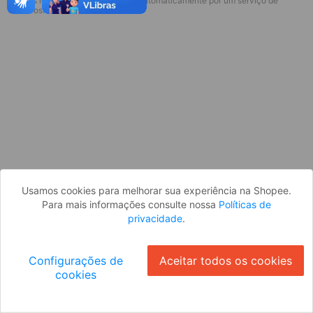
* Esses idiomas serão traduzidos automaticamente por um serviço de
Desculpe, algo deu errado. Faça login
terceiros.
e tente novamente, ou volte para a
página inicial.
Entrar
Voltar à Página Inicial
Usamos cookies para melhorar sua experiência na Shopee.
Para mais informações consulte nossa
Políticas de
privacidade
.
Configurações de
Aceitar todos os cookies
cookies
Ok
ID: 6261410cc9b-5869-40aa-86d4-0947b70405da