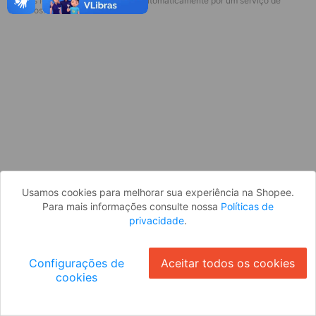
* Esses idiomas serão traduzidos automaticamente por um serviço de
Desculpe, algo deu errado. Faça login
terceiros.
e tente novamente, ou volte para a
página inicial.
Entrar
Voltar à Página Inicial
Usamos cookies para melhorar sua experiência na Shopee.
Para mais informações consulte nossa
Políticas de
privacidade
.
Configurações de
Aceitar todos os cookies
cookies
Ok
ID: 47770b579b6-8a54-4fe6-bfdf-5ae17d2287ce