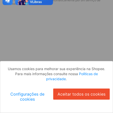
* Esses idiomas serão traduzidos automaticamente por um serviço de
Desculpe, algo deu errado. Faça login
terceiros.
e tente novamente, ou volte para a
página inicial.
Entrar
Voltar à Página Inicial
Usamos cookies para melhorar sua experiência na Shopee.
Para mais informações consulte nossa
Políticas de
privacidade
.
Configurações de
Aceitar todos os cookies
cookies
Ok
ID: 143dcaf776c-e544-4dd0-9978-cc821b505e02