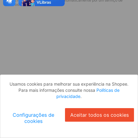
* Esses idiomas serão traduzidos automaticamente por um serviço de
Desculpe, algo deu errado. Faça login
terceiros.
e tente novamente, ou volte para a
página inicial.
Entrar
Voltar à Página Inicial
Usamos cookies para melhorar sua experiência na Shopee.
Para mais informações consulte nossa
Políticas de
privacidade
.
Configurações de
Aceitar todos os cookies
cookies
Ok
ID: 545528c661b-70d1-4e49-8fb0-20806c56a3dc