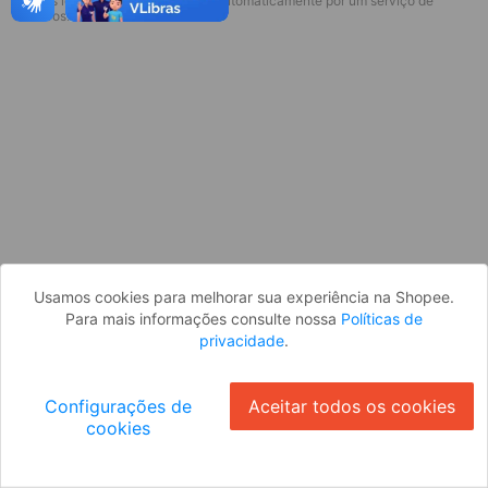
* Esses idiomas serão traduzidos automaticamente por um serviço de
Desculpe, algo deu errado. Faça login
terceiros.
e tente novamente, ou volte para a
página inicial.
Entrar
Voltar à Página Inicial
Usamos cookies para melhorar sua experiência na Shopee.
Para mais informações consulte nossa
Políticas de
privacidade
.
Configurações de
Aceitar todos os cookies
cookies
Ok
ID: 4858b896c20-e841-4983-ade7-a62ff132c52e