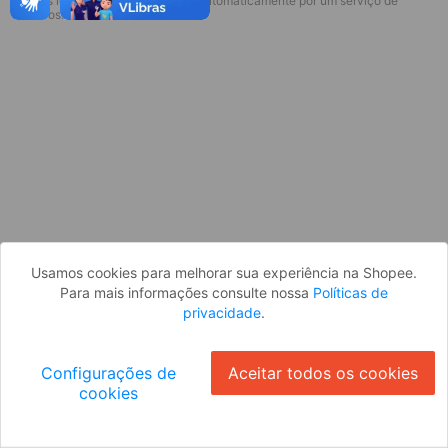
* Esses idiomas serão traduzidos automaticamente por um serviço de
Desculpe, algo deu errado. Faça login
terceiros.
e tente novamente, ou volte para a
página inicial.
Entrar
Voltar à Página Inicial
Usamos cookies para melhorar sua experiência na Shopee.
Para mais informações consulte nossa
Políticas de
privacidade
.
Configurações de
Aceitar todos os cookies
cookies
Ok
ID: 569936782c5-8ae5-42cc-8964-5c46f0e837cb