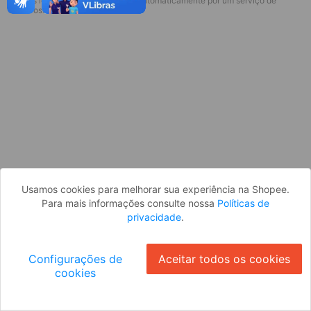
* Esses idiomas serão traduzidos automaticamente por um serviço de
Desculpe, algo deu errado. Faça login
terceiros.
e tente novamente, ou volte para a
página inicial.
Entrar
Voltar à Página Inicial
Usamos cookies para melhorar sua experiência na Shopee.
Para mais informações consulte nossa
Políticas de
privacidade
.
Configurações de
Aceitar todos os cookies
cookies
Ok
ID: 827cc0ec0b6-edc8-47ea-9496-111b6098118c