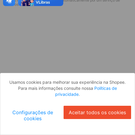
* Esses idiomas serão traduzidos automaticamente por um serviço de
Desculpe, algo deu errado. Faça login
terceiros.
e tente novamente, ou volte para a
página inicial.
Entrar
Voltar à Página Inicial
Usamos cookies para melhorar sua experiência na Shopee.
Para mais informações consulte nossa
Políticas de
privacidade
.
Configurações de
Aceitar todos os cookies
cookies
Ok
ID: 563fdf28cff-ce7c-4c7f-b6a7-311ebeee4ed3