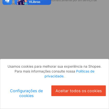
* Esses idiomas serão traduzidos automaticamente por um serviço de
Desculpe, algo deu errado. Faça login
terceiros.
e tente novamente, ou volte para a
página inicial.
Entrar
Voltar à Página Inicial
Usamos cookies para melhorar sua experiência na Shopee.
Para mais informações consulte nossa
Políticas de
privacidade
.
Configurações de
Aceitar todos os cookies
cookies
Ok
ID: 756c1660187-02b3-4af7-82e6-76aa0b4c2e85