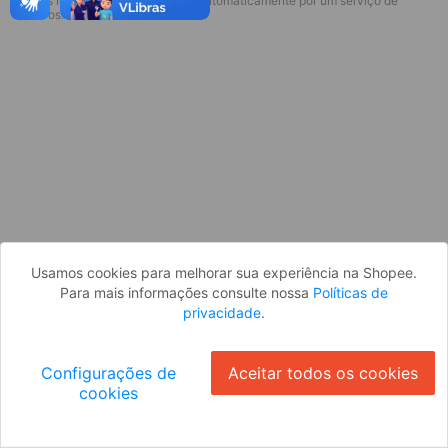
* Esses idiomas serão traduzidos automaticamente por um serviço de
Desculpe, algo deu errado. Faça login
terceiros.
e tente novamente, ou volte para a
página inicial.
Entrar
Voltar à Página Inicial
Usamos cookies para melhorar sua experiência na Shopee.
Para mais informações consulte nossa
Políticas de
privacidade
.
Configurações de
Aceitar todos os cookies
cookies
Ok
ID: 7723751d497-4d52-459f-991e-2649d5d04078