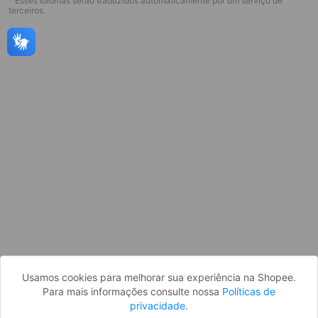
* Esses idiomas serão traduzidos automaticamente por um serviço de
terceiros.
Página indisponível
Desculpe, algo deu errado. Faça login
e tente novamente, ou volte para a
página inicial.
Entrar
Voltar à Página Inicial
Usamos cookies para melhorar sua experiência na Shopee.
Para mais informações consulte nossa
Políticas de
privacidade
.