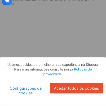
* Esses idiomas serão traduzidos automaticamente por um serviço de
Desculpe, algo deu errado. Faça login
terceiros.
e tente novamente, ou volte para a
página inicial.
Entrar
Voltar à Página Inicial
Usamos cookies para melhorar sua experiência na Shopee.
Para mais informações consulte nossa
Políticas de
privacidade
.
Configurações de
Aceitar todos os cookies
cookies
Ok
ID: 7694f213895-b05e-4d3e-8232-68f22cdca3d3