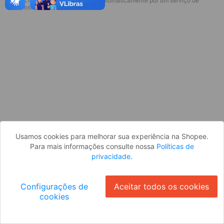
* Esses idiomas serão traduzidos automaticamente por um serviço de
Desculpe, algo deu errado. Faça login
terceiros.
e tente novamente, ou volte para a
página inicial.
Entrar
Voltar à Página Inicial
Usamos cookies para melhorar sua experiência na Shopee.
Para mais informações consulte nossa
Políticas de
privacidade
.
Configurações de
Aceitar todos os cookies
cookies
Ok
ID: 721de29c83c-fcc5-4c7c-9872-8c044f6f0a36