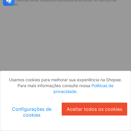
* Esses idiomas serão traduzidos automaticamente por um serviço de
Desculpe, algo deu errado. Faça login
terceiros.
e tente novamente, ou volte para a
página inicial.
Entrar
Voltar à Página Inicial
Usamos cookies para melhorar sua experiência na Shopee.
Para mais informações consulte nossa
Políticas de
privacidade
.
Configurações de
Aceitar todos os cookies
cookies
Ok
ID: 884151d1389-5ff1-4635-bcfe-e95174d33142