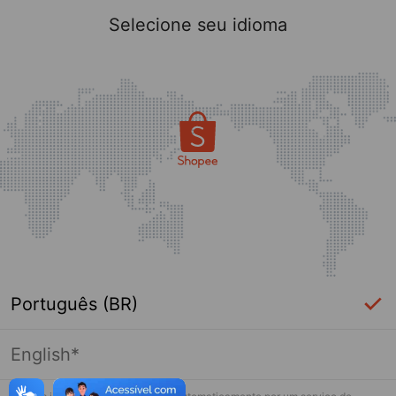
Selecione seu idioma
Português (BR)
English*
Essa loja falhou ao carregar. Por favor
toque de novo e tente novamente.