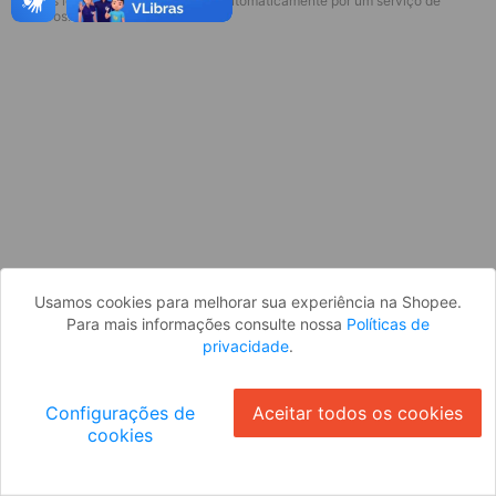
* Esses idiomas serão traduzidos automaticamente por um serviço de
Desculpe, algo deu errado. Faça login
terceiros.
e tente novamente, ou volte para a
página inicial.
Entrar
Voltar à Página Inicial
Usamos cookies para melhorar sua experiência na Shopee.
Para mais informações consulte nossa
Políticas de
privacidade
.
Configurações de
Aceitar todos os cookies
cookies
Ok
ID: 9837523f1c0-2832-40ac-b00d-3fb87afaec22