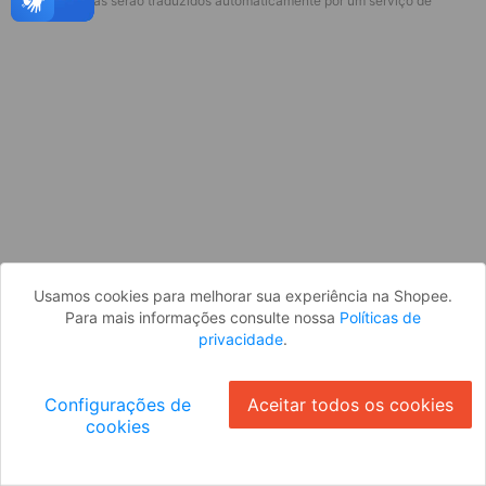
* Esses idiomas serão traduzidos automaticamente por um serviço de
Desculpe, algo deu errado. Faça login
terceiros.
e tente novamente, ou volte para a
página inicial.
Entrar
Voltar à Página Inicial
Usamos cookies para melhorar sua experiência na Shopee.
Para mais informações consulte nossa
Políticas de
privacidade
.
Configurações de
Aceitar todos os cookies
cookies
Ok
ID: 81e6d4ae33-0805-4fff-9470-1dd1ce67547a