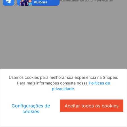
* Esses idiomas serão traduzidos automaticamente por um serviço de
Desculpe, algo deu errado. Faça login
terceiros.
e tente novamente, ou volte para a
página inicial.
Entrar
Voltar à Página Inicial
Usamos cookies para melhorar sua experiência na Shopee.
Para mais informações consulte nossa
Políticas de
privacidade
.
Configurações de
Aceitar todos os cookies
cookies
Ok
ID: 40297f07431-b632-480e-8d13-2fa4f55f85cf