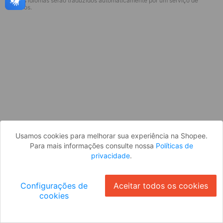
* Esses idiomas serão traduzidos automaticamente por um serviço de
Desculpe, algo deu errado. Faça login
terceiros.
e tente novamente, ou volte para a
página inicial.
Entrar
Voltar à Página Inicial
Usamos cookies para melhorar sua experiência na Shopee.
Para mais informações consulte nossa
Políticas de
privacidade
.
Configurações de
Aceitar todos os cookies
cookies
Ok
ID: 67383bd53df-0909-45c5-a2de-59f6f93ff77a