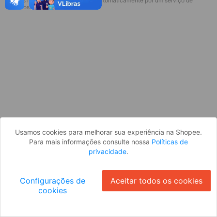
* Esses idiomas serão traduzidos automaticamente por um serviço de
Desculpe, algo deu errado. Faça login
terceiros.
e tente novamente, ou volte para a
página inicial.
Entrar
Voltar à Página Inicial
Usamos cookies para melhorar sua experiência na Shopee.
Para mais informações consulte nossa
Políticas de
privacidade
.
Configurações de
Aceitar todos os cookies
cookies
Ok
ID: 732929d6484-616a-42cb-ba9d-4315b07a7ad4