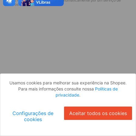
* Esses idiomas serão traduzidos automaticamente por um serviço de
Desculpe, algo deu errado. Faça login
terceiros.
e tente novamente, ou volte para a
página inicial.
Entrar
Voltar à Página Inicial
Usamos cookies para melhorar sua experiência na Shopee.
Para mais informações consulte nossa
Políticas de
privacidade
.
Configurações de
Aceitar todos os cookies
cookies
Ok
ID: 316b953057e-b42b-4b29-98ac-0c5c4214d911