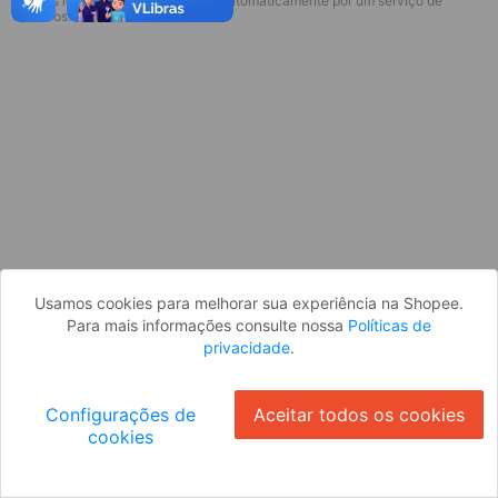
* Esses idiomas serão traduzidos automaticamente por um serviço de
Desculpe, algo deu errado. Faça login
terceiros.
e tente novamente, ou volte para a
página inicial.
Entrar
Voltar à Página Inicial
Usamos cookies para melhorar sua experiência na Shopee.
Para mais informações consulte nossa
Políticas de
privacidade
.
Configurações de
Aceitar todos os cookies
cookies
Ok
ID: 30611a8fcf2-130d-4a36-8c84-47fb9189963b