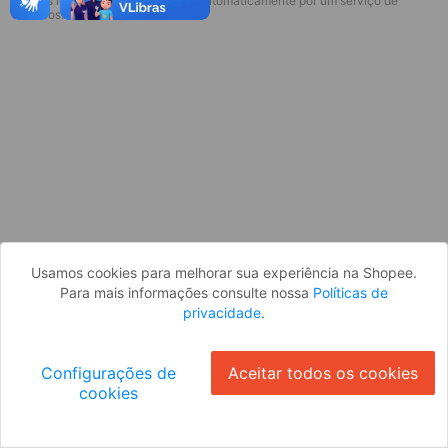
* Esses idiomas serão traduzidos automaticamente por um serviço de
Desculpe, algo deu errado. Faça login
terceiros.
e tente novamente, ou volte para a
página inicial.
Entrar
Voltar à Página Inicial
Usamos cookies para melhorar sua experiência na Shopee.
Para mais informações consulte nossa
Políticas de
privacidade
.
Configurações de
Aceitar todos os cookies
cookies
Ok
ID: 444f2efc6f7-a691-4d0e-8868-ebff5976dd6d