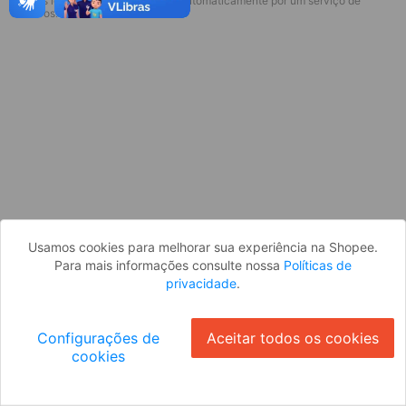
* Esses idiomas serão traduzidos automaticamente por um serviço de
Desculpe, algo deu errado. Faça login
terceiros.
e tente novamente, ou volte para a
página inicial.
Entrar
Voltar à Página Inicial
Usamos cookies para melhorar sua experiência na Shopee.
Para mais informações consulte nossa
Políticas de
privacidade
.
Configurações de
Aceitar todos os cookies
cookies
Ok
ID: 751177c74b3-306f-4f54-8cda-b092ec989989