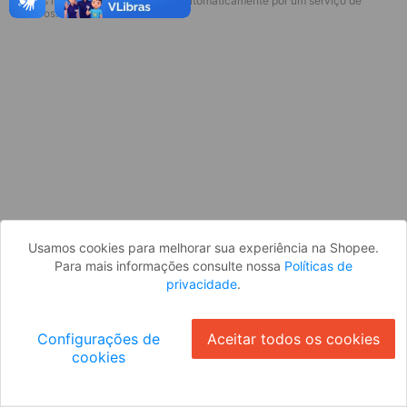
* Esses idiomas serão traduzidos automaticamente por um serviço de
Desculpe, algo deu errado. Faça login
terceiros.
e tente novamente, ou volte para a
página inicial.
Entrar
Voltar à Página Inicial
Usamos cookies para melhorar sua experiência na Shopee.
Para mais informações consulte nossa
Políticas de
privacidade
.
Configurações de
Aceitar todos os cookies
cookies
Ok
ID: 62df5f7f29-e46d-44d6-b61d-80b9e9afd0d0