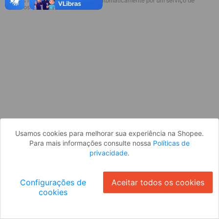
* Esses idiomas serão traduzidos automaticamente por um serviço de
Desculpe, algo deu errado. Faça login
terceiros.
e tente novamente, ou volte para a
página inicial.
Entrar
Voltar à Página Inicial
Usamos cookies para melhorar sua experiência na Shopee.
Para mais informações consulte nossa
Políticas de
privacidade
.
Configurações de
Aceitar todos os cookies
cookies
Ok
ID: 827d9bc7f0f-50aa-4068-8949-d788edbb0b55