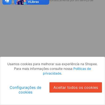
* Esses idiomas serão traduzidos automaticamente por um serviço de
Desculpe, algo deu errado. Faça login
terceiros.
e tente novamente, ou volte para a
página inicial.
Entrar
Voltar à Página Inicial
Usamos cookies para melhorar sua experiência na Shopee.
Para mais informações consulte nossa
Políticas de
privacidade
.
Configurações de
Aceitar todos os cookies
cookies
Ok
ID: 8067aeb6530-f208-4bf4-8915-be94e4f01510