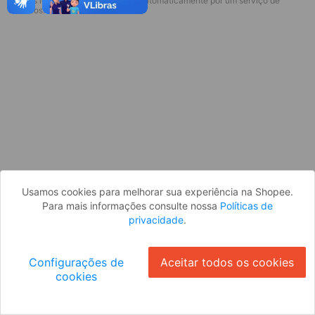
* Esses idiomas serão traduzidos automaticamente por um serviço de
Desculpe, algo deu errado. Faça login
terceiros.
e tente novamente, ou volte para a
página inicial.
Entrar
Voltar à Página Inicial
Usamos cookies para melhorar sua experiência na Shopee.
Para mais informações consulte nossa
Políticas de
privacidade
.
Configurações de
Aceitar todos os cookies
cookies
Ok
ID: 1353cdddc01-db96-4c86-8d7f-de0bcf8c7ba8