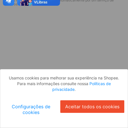
* Esses idiomas serão traduzidos automaticamente por um serviço de
Desculpe, algo deu errado. Faça login
terceiros.
e tente novamente, ou volte para a
página inicial.
Entrar
Voltar à Página Inicial
Usamos cookies para melhorar sua experiência na Shopee.
Para mais informações consulte nossa
Políticas de
privacidade
.
Configurações de
Aceitar todos os cookies
cookies
Ok
ID: 927570e1d23-ce98-41ec-ae66-d385d9899945