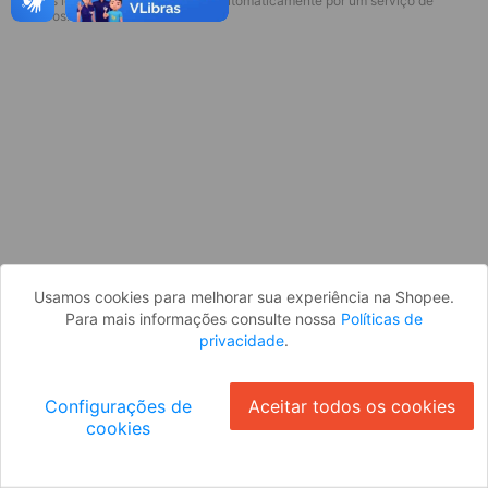
* Esses idiomas serão traduzidos automaticamente por um serviço de
Desculpe, algo deu errado. Faça login
terceiros.
e tente novamente, ou volte para a
página inicial.
Entrar
Voltar à Página Inicial
Usamos cookies para melhorar sua experiência na Shopee.
Para mais informações consulte nossa
Políticas de
privacidade
.
Configurações de
Aceitar todos os cookies
cookies
Ok
ID: 610843f4820-cd10-4780-92be-cc817283b973