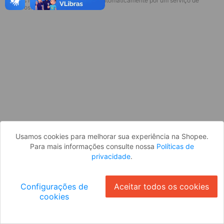
* Esses idiomas serão traduzidos automaticamente por um serviço de
Desculpe, algo deu errado. Faça login
terceiros.
e tente novamente, ou volte para a
página inicial.
Entrar
Voltar à Página Inicial
Usamos cookies para melhorar sua experiência na Shopee.
Para mais informações consulte nossa
Políticas de
privacidade
.
Configurações de
Aceitar todos os cookies
cookies
Ok
ID: 20774178ceb-07c8-47f4-883d-04e1496ad6de