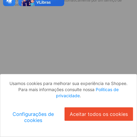
* Esses idiomas serão traduzidos automaticamente por um serviço de
Desculpe, algo deu errado. Faça login
terceiros.
e tente novamente, ou volte para a
página inicial.
Entrar
Voltar à Página Inicial
Usamos cookies para melhorar sua experiência na Shopee.
Para mais informações consulte nossa
Políticas de
privacidade
.
Configurações de
Aceitar todos os cookies
cookies
Ok
ID: 3175727c7-fc14-4b57-8ec9-293f000655ee