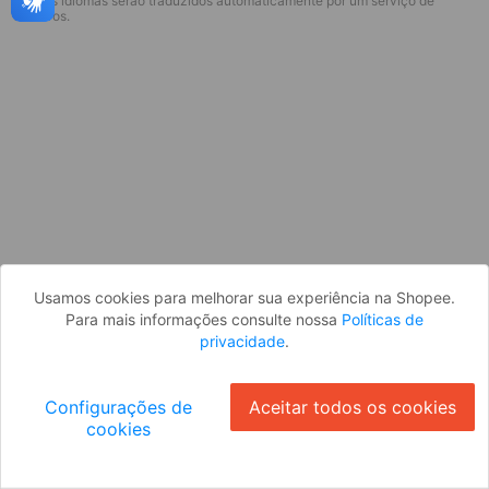
* Esses idiomas serão traduzidos automaticamente por um serviço de
Desculpe, algo deu errado. Faça login
terceiros.
e tente novamente, ou volte para a
página inicial.
Entrar
Voltar à Página Inicial
Usamos cookies para melhorar sua experiência na Shopee.
Para mais informações consulte nossa
Políticas de
privacidade
.
Configurações de
Aceitar todos os cookies
cookies
Ok
ID: 236e1498718-8dd3-4cb6-af0e-c6b75d9b3114