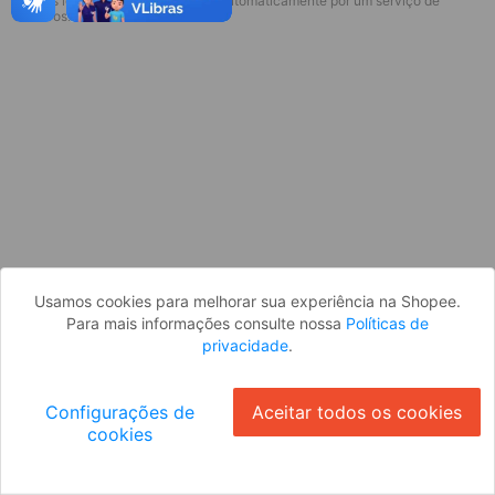
* Esses idiomas serão traduzidos automaticamente por um serviço de
Desculpe, algo deu errado. Faça login
terceiros.
e tente novamente, ou volte para a
página inicial.
Entrar
Voltar à Página Inicial
Usamos cookies para melhorar sua experiência na Shopee.
Para mais informações consulte nossa
Políticas de
privacidade
.
Configurações de
Aceitar todos os cookies
cookies
Ok
ID: 59820b646fd-23ed-46e9-9d43-2111dea557c4