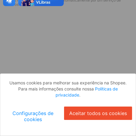
* Esses idiomas serão traduzidos automaticamente por um serviço de
Desculpe, algo deu errado. Faça login
terceiros.
e tente novamente, ou volte para a
página inicial.
Entrar
Voltar à Página Inicial
Usamos cookies para melhorar sua experiência na Shopee.
Para mais informações consulte nossa
Políticas de
privacidade
.
Configurações de
Aceitar todos os cookies
cookies
Ok
ID: 3132f5a22ca-325f-4c9c-b02c-4da03072c461